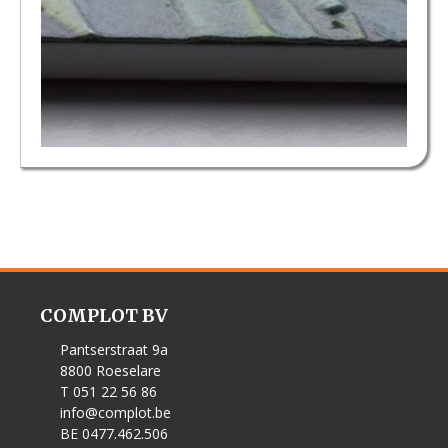
COMPLOT BV
Pantserstraat 9a
8800 Roeselare
T 051 22 56 86
info@complot.be
BE 0477.462.506