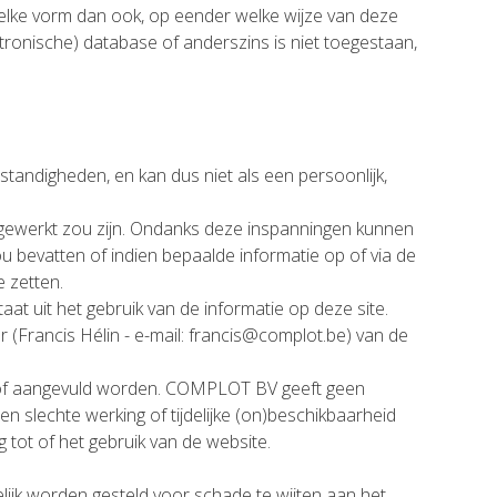
 welke vorm dan ook, op eender welke wijze van deze
ktronische) database of anderszins is niet toegestaan,
standigheden, en kan dus niet als een persoonlijk,
ijgewerkt zou zijn. Ondanks deze inspanningen kunnen
ou bevatten of indien bepaalde informatie op of via de
e zetten.
 uit het gebruik van de informatie op deze site.
er (Francis Hélin - e-mail: francis@complot.be) van de
igd of aangevuld worden. COMPLOT BV geeft geen
 slechte werking of tijdelijke (on)beschikbaarheid
 tot of het gebruik van de website.
lijk worden gesteld voor schade te wijten aan het