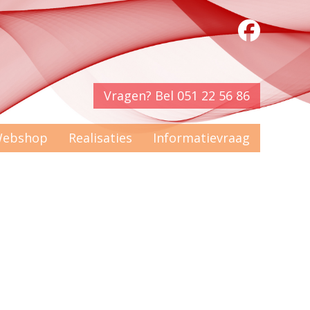
Vragen? Bel 051 22 56 86
ebshop
Realisaties
Informatievraag