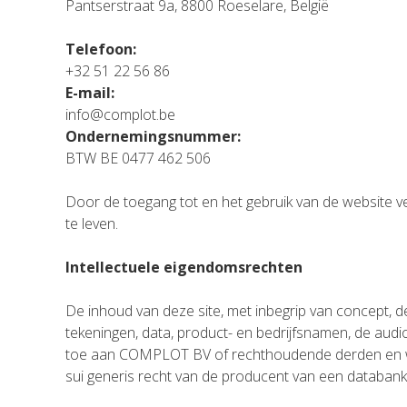
Pantserstraat 9a, 8800 Roeselare, België
Telefoon:
+32 51 22 56 86
E-mail:
info@complot.be
Ondernemingsnummer:
BTW BE 0477 462 506
Door de toegang tot en het gebruik van de website v
te leven.
Intellectuele eigendomsrechten
De inhoud van deze site, met inbegrip van concept, de
tekeningen, data, product- en bedrijfsnamen, de audi
toe aan COMPLOT BV of rechthoudende derden en wo
sui generis recht van de producent van een databank, 