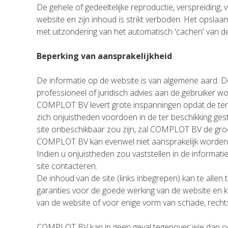
De gehele of gedeeltelijke reproductie, verspreiding,
website en zijn inhoud is strikt verboden. Het opslaa
met uitzondering van het automatisch 'cachen' van d
Beperking van aansprakelijkheid
De informatie op de website is van algemene aard. De
professioneel of juridisch advies aan de gebruiker 
COMPLOT BV levert grote inspanningen opdat de ter be
zich onjuistheden voordoen in de ter beschikking gest
site onbeschikbaar zou zijn, zal COMPLOT BV de groot
COMPLOT BV kan evenwel niet aansprakelijk worden ge
Indien u onjuistheden zou vaststellen in de informatie
site contacteren.
De inhoud van de site (links inbegrepen) kan te all
garanties voor de goede werking van de website en k
van de website of voor enige vorm van schade, rechts
COMPLOT BV kan in geen geval tegenover wie dan ook,