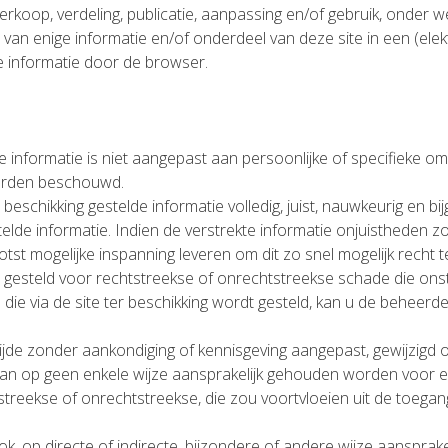
 verkoop, verdeling, publicatie, aanpassing en/of gebruik, onder
n van enige informatie en/of onderdeel van deze site in een (ele
e informatie door de browser.
 informatie is niet aangepast aan persoonlijke of specifieke om
worden beschouwd.
schikking gestelde informatie volledig, juist, nauwkeurig en b
elde informatie. Indien de verstrekte informatie onjuistheden z
st mogelijke inspanning leveren om dit zo snel mogelijk recht t
steld voor rechtstreekse of onrechtstreekse schade die onstaat
 die via de site ter beschikking wordt gesteld, kan u de beheerd
en tijde zonder aankondiging of kennisgeving aangepast, gewijz
an op geen enkele wijze aansprakelijk gehouden worden voor een
treekse of onrechtstreekse, die zou voortvloeien uit de toegang
 op directe of indirecte, bijzondere of andere wijze aansprake