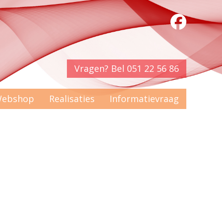
Vragen? Bel 051 22 56 86
ebshop
Realisaties
Informatievraag