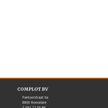
COMPLOT BV
Pantserstraat 9a
8800 Roeselare
T 051 22 56 86