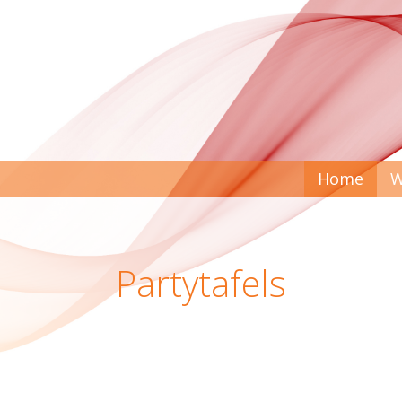
Home
W
Partytafels