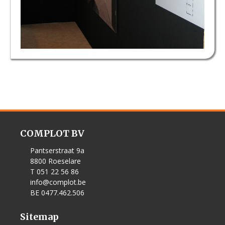
COMPLOT BV
Pantserstraat 9a
8800 Roeselare
T 051 22 56 86
info@complot.be
BE 0477.462.506
Sitemap