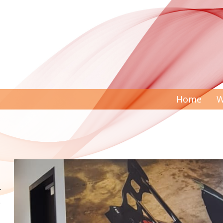
Home
W
r
e