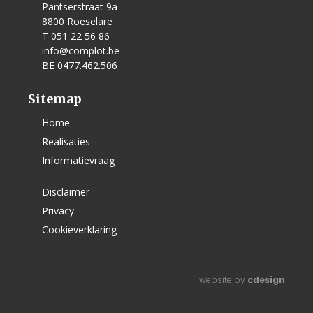
Pantserstraat 9a
8800 Roeselare
T 051 22 56 86
info@complot.be
BE 0477.462.506
Sitemap
Home
Realisaties
Informatievraag
Disclaimer
Privacy
Cookieverklaring
Menu
website by
cdesign