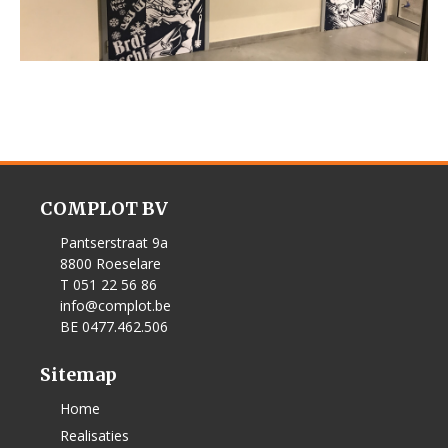
COMPLOT BV
Pantserstraat 9a
8800 Roeselare
T 051 22 56 86
info@complot.be
BE 0477.462.506
Sitemap
Home
Realisaties