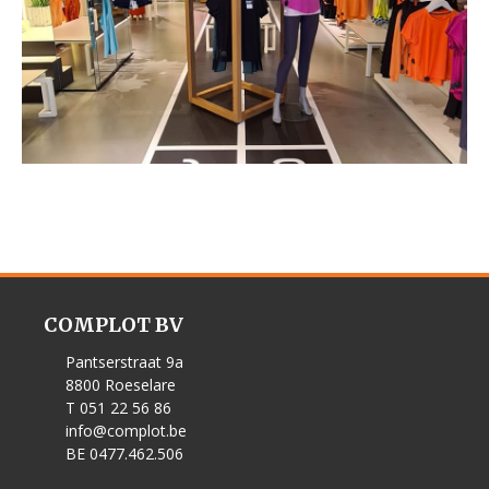
COMPLOT BV
Pantserstraat 9a
8800 Roeselare
T 051 22 56 86
info@complot.be
BE 0477.462.506