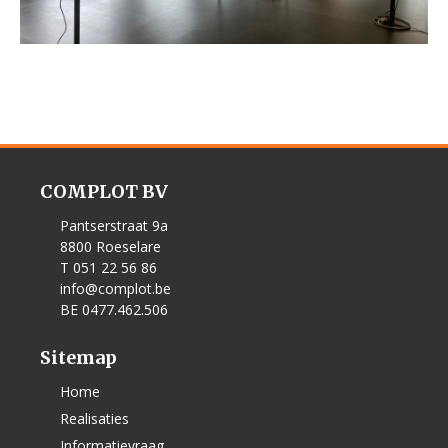
COMPLOT BV
Pantserstraat 9a
8800 Roeselare
T 051 22 56 86
info@complot.be
BE 0477.462.506
Sitemap
Home
Realisaties
Informatievraag