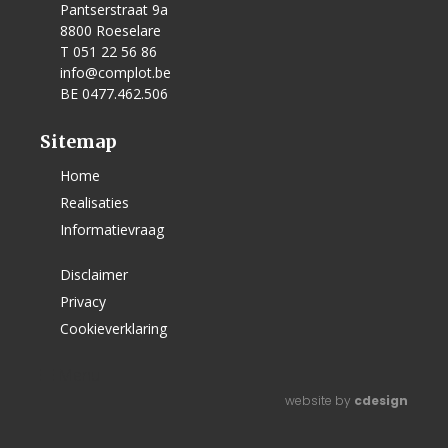
Pantserstraat 9a
8800 Roeselare
T 051 22 56 86
info@complot.be
BE 0477.462.506
Sitemap
Home
Realisaties
Informatievraag
Disclaimer
Privacy
Cookieverklaring
Menu
website by
cdesign