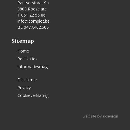
Pantserstraat 9a
8800 Roeselare
T 051 22 56 86
info@complot.be
BE 0477.462.506
Sitemap
Home
Realisaties
Informatievraag
Disclaimer
Privacy
Cookieverklaring
Menu
website by
cdesign