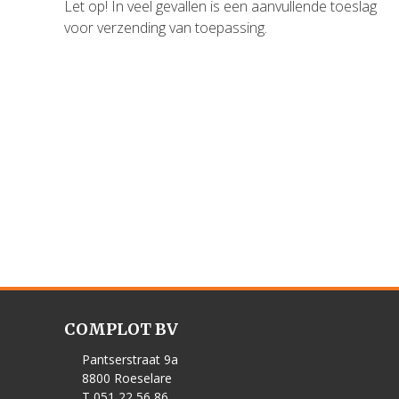
Let op! In veel gevallen is een aanvullende toeslag
voor verzending van toepassing.
COMPLOT BV
Pantserstraat 9a
8800 Roeselare
T 051 22 56 86