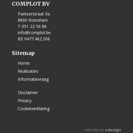
COMPLOT BV
Pantserstraat 9a
8800 Roeselare
T 051 22 56 86
info@complot.be
BE 0477.462.506
Sitemap
Home
Realisaties
Informatievraag
Disclaimer
Privacy
Cookieverklaring
Menu
website by
cdesign